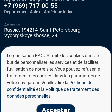
Département Afrique du Nord et de l'Ouest
+7 (969) 717-00-55
Département Asie et Amérique latine
Adresse
Russie, 194214, Saint-Pétersbourg,
Vyborgskoye shosse, 28
E-mail
education@edurussia.org
L'organisation RACUS traite les cookies dans le
edurussia@racus.ru
but de personnaliser les services et de faciliter
l'utilisation de notre site.Vous pouvez refuser le
traitement des cookies dans les paramètres de
votre navigateur. Veuillez lire la
Politique de
confidentialité
et la
Politique de traitement des
Politique de confidentialité
données personnelles
Politique de traitement des données personnelles
© Groupe des universités d'État russes RACUS 2026
Accepter