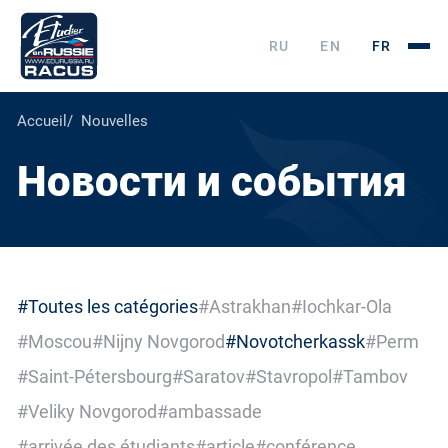
RU
EN
FR
Accueil
Nouvelles
Новости и события
#Toutes les catégories
#Astrakhan
#Iochkar-Ola
#Moscou
#Nijny Novgorod
#Novotcherkassk
#Perm
#Saint-Pétersbourg
#Saratov
#Stavropol
#Tambov
#Veliky Novgorod
#ambassade
#arrivée des étudiants
#article
#conférence