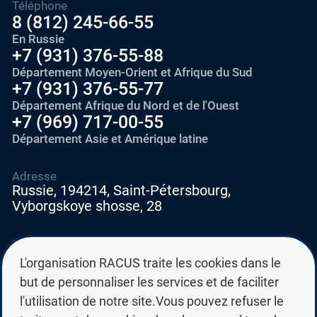
Téléphone
8 (812) 245-66-55
En Russie
+7 (931) 376-55-88
Département Moyen-Orient et Afrique du Sud
+7 (931) 376-55-77
Département Afrique du Nord et de l'Ouest
+7 (969) 717-00-55
Département Asie et Amérique latine
Adresse
Russie, 194214, Saint-Pétersbourg,
Vyborgskoye shosse, 28
E-mail
education@edurussia.org
L'organisation RACUS traite les cookies dans le
edurussia@racus.ru
but de personnaliser les services et de faciliter
l'utilisation de notre site.Vous pouvez refuser le