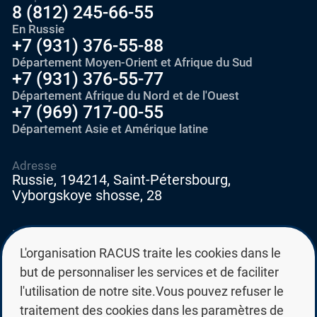
8 (812) 245-66-55
En Russie
+7 (931) 376-55-88
Département Moyen-Orient et Afrique du Sud
+7 (931) 376-55-77
Département Afrique du Nord et de l'Ouest
+7 (969) 717-00-55
Département Asie et Amérique latine
Adresse
Russie, 194214, Saint-Pétersbourg,
Vyborgskoye shosse, 28
E-mail
education@edurussia.org
L'organisation RACUS traite les cookies dans le
edurussia@racus.ru
but de personnaliser les services et de faciliter
l'utilisation de notre site.Vous pouvez refuser le
traitement des cookies dans les paramètres de