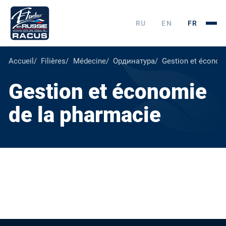
RU
EN
FR
Accueil
Filières
Médecine
Ординатура
Gestion et économ
Gestion et économie
de la pharmacie