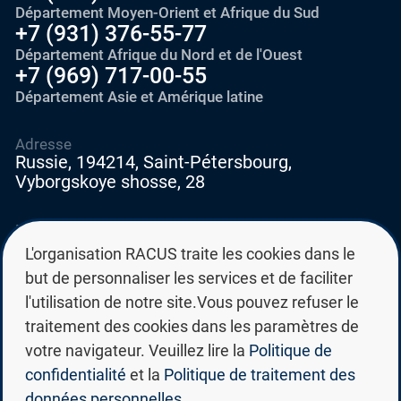
Département Moyen-Orient et Afrique du Sud
+7 (931) 376-55-77
Département Afrique du Nord et de l'Ouest
+7 (969) 717-00-55
Département Asie et Amérique latine
Adresse
Russie, 194214, Saint-Pétersbourg,
Vyborgskoye shosse, 28
E-mail
education@edurussia.org
L'organisation RACUS traite les cookies dans le
edurussia@racus.ru
but de personnaliser les services et de faciliter
l'utilisation de notre site.Vous pouvez refuser le
traitement des cookies dans les paramètres de
votre navigateur. Veuillez lire la
Politique de
confidentialité
et la
Politique de traitement des
Politique de confidentialité
données personnelles