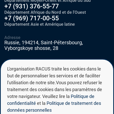
Département Moyen-Orient et Afrique du Sud
+7 (931) 376-55-77
Département Afrique du Nord et de l'Ouest
+7 (969) 717-00-55
Département Asie et Amérique latine
Adresse
Russie, 194214, Saint-Pétersbourg,
Vyborgskoye shosse, 28
E-mail
education@edurussia.org
L'organisation RACUS traite les cookies dans le
edurussia@racus.ru
but de personnaliser les services et de faciliter
l'utilisation de notre site.Vous pouvez refuser le
traitement des cookies dans les paramètres de
votre navigateur. Veuillez lire la
Politique de
confidentialité
et la
Politique de traitement des
Politique de confidentialité
données personnelles