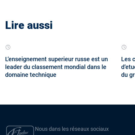
Lire aussi
L’enseignement superieur russe est un
Les c
leader du classement mondial dans le
d’etu
domaine technique
du g
Nous dans les réseaux sociaux