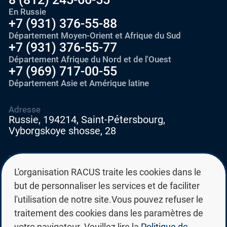
En Russie
+7 (931) 376-55-88
Département Moyen-Orient et Afrique du Sud
+7 (931) 376-55-77
Département Afrique du Nord et de l'Ouest
+7 (969) 717-00-55
Département Asie et Amérique latine
Adresse
Russie, 194214, Saint-Pétersbourg,
Vyborgskoye shosse, 28
E-mail
education@edurussia.org
L'organisation RACUS traite les cookies dans le
edurussia@racus.ru
but de personnaliser les services et de faciliter
l'utilisation de notre site.Vous pouvez refuser le
traitement des cookies dans les paramètres de
votre navigateur. Veuillez lire la
Politique de