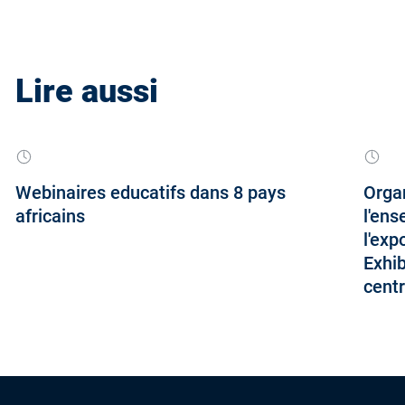
Lire aussi
Webinaires educatifs dans 8 pays
Orga
africains
l'ens
l'exp
Exhib
centr