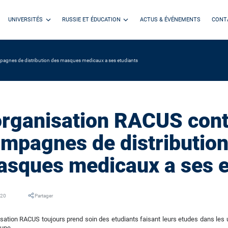
UNIVERSITÉS
RUSSIE ET ÉDUCATION
ACTUS & ÉVÉNEMENTS
CONT
mpagnes de distribution des masques medicaux a ses etudiants
organisation RACUS cont
mpagnes de distribution
sques medicaux a ses e
020
Partager
isation RACUS toujours prend soin des etudiants faisant leurs etudes dans les 
upe.