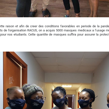
ette raison et afin de creer des conditions favorables en periode de la pan
ts de l’organisation RACUS, on a acquis 5000 masques medicaux a l’usage mul
 pour nos etudiants. Cette quantite de masques suffira pour assurer la protec