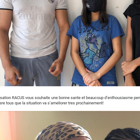
isation RACUS vous souhaite une bonne sante et beaucoup d’enthousiasme pendan
re tous que la situation va s’ameliorer tres prochainement!