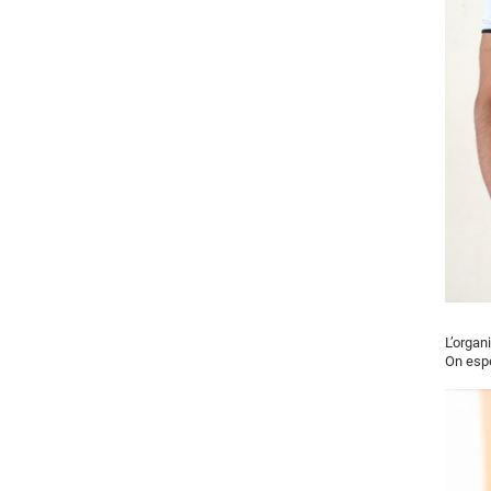
L’organ
On espe