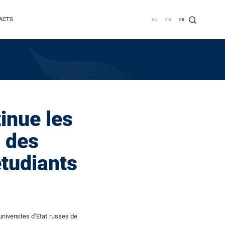
ACTS
RU
EN
FR
inue les
 des
tudiants
universites d’Etat russes de