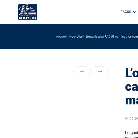
RACUS
Accueil
Nouvelles
L’organisation RACUS continue les ca
L’
ca
ma
01.05.2
L’organ
son gro