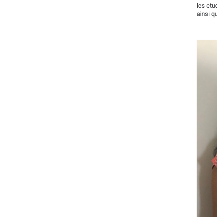
les etu
ainsi q