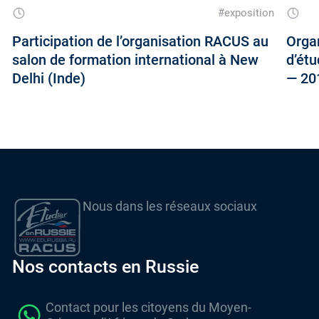
#exposition
Participation de l’organisation RACUS au
Orga
salon de formation international à New
d’étu
Delhi (Inde)
— 20
Nous dans les réseaux sociaux
Nos contacts en Russie
Contact pour les citoyens du Moyen-