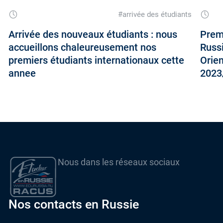
#arrivée des étudiants
Arrivée des nouveaux étudiants : nous
Premi
accueillons chaleureusement nos
Russ
premiers étudiants internationaux cette
Orie
annee
2023
Nous dans les réseaux sociaux
Nos contacts en Russie