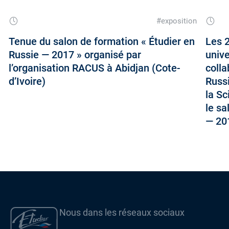
#exposition
Tenue du salon de formation « Étudier en
Les 2
Russie — 2017 » organisé par
unive
l’organisation RACUS à Abidjan (Cote-
colla
d’Ivoire)
Russi
la Sc
le sa
— 20
Nous dans les réseaux sociaux