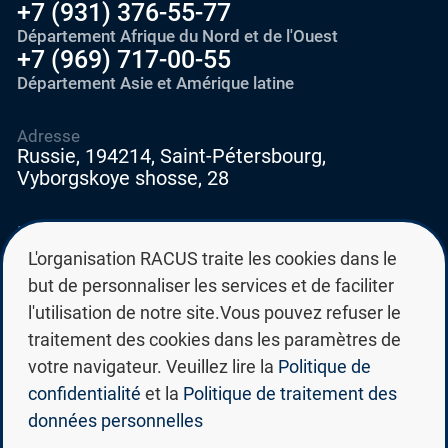
+7 (931) 376-55-77
Département Afrique du Nord et de l'Ouest
+7 (969) 717-00-55
Département Asie et Amérique latine
Adresse
Russie, 194214, Saint-Pétersbourg,
Vyborgskoye shosse, 28
E-mail
education@edurussia.org
L'organisation RACUS traite les cookies dans le
edurussia@racus.ru
but de personnaliser les services et de faciliter
l'utilisation de notre site.Vous pouvez refuser le
traitement des cookies dans les paramètres de
votre navigateur. Veuillez lire la
Politique de
confidentialité
et la
Politique de traitement des
Politique de confidentialité
données personnelles
Politique de traitement des données personnelles