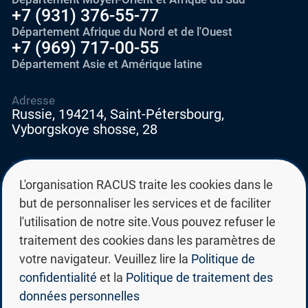
+7 (931) 376-55-77
Département Afrique du Nord et de l'Ouest
+7 (969) 717-00-55
Département Asie et Amérique latine
Adresse
Russie, 194214, Saint-Pétersbourg,
Vyborgskoye shosse, 28
E-mail
education@edurussia.org
L'organisation RACUS traite les cookies dans le
edurussia@racus.ru
but de personnaliser les services et de faciliter
l'utilisation de notre site.Vous pouvez refuser le
traitement des cookies dans les paramètres de
votre navigateur. Veuillez lire la
Politique de
confidentialité
et la
Politique de traitement des
Politique de confidentialité
données personnelles