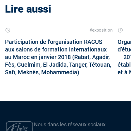
Lire aussi
#exposition
Participation de l’organisation RACUS
Orga
aux salons de formation internationaux
d’étu
au Maroc en janvier 2018 (Rabat, Agadir,
— 201
Fès, Guelmim, El Jadida, Tanger, Tétouan,
étab
Safi, Meknès, Mohammedia)
et à
Nous dans les réseaux sociaux