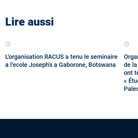
Lire aussi
L’organisation RACUS a tenu le seminaire
Orga
a l’ecole Joseph's a Gaborone, Botswana
de la
ont t
« Étu
Pales