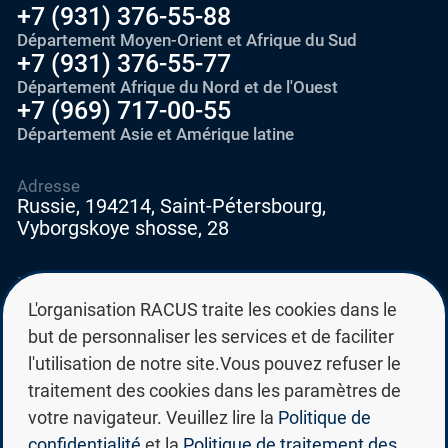
+7 (931) 376-55-88
Département Moyen-Orient et Afrique du Sud
+7 (931) 376-55-77
Département Afrique du Nord et de l'Ouest
+7 (969) 717-00-55
Département Asie et Amérique latine
Adresse
Russie, 194214, Saint-Pétersbourg,
Vyborgskoye shosse, 28
E-mail
education@edurussia.org
L'organisation RACUS traite les cookies dans le
edurussia@racus.ru
but de personnaliser les services et de faciliter
l'utilisation de notre site.Vous pouvez refuser le
traitement des cookies dans les paramètres de
votre navigateur. Veuillez lire la
Politique de
confidentialité
et la
Politique de traitement des