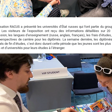
isation RACUS a présenté les universités d’État russes qui font partie du gr
 Les visiteurs de l’exposition ont reçu des informations détaillées sur 20 
sion, les langues d’enseignement (russe, anglais, français), les frais d’étude
perspectives de carrière pour les diplômés. La semaine dernière, les diplômé
cats de fin d’études, c’est donc durant cette période que les jeunes sont les plus
 et d’universités pour leurs études à l’étranger.