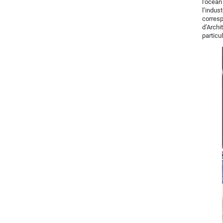
l’océan
l’indu
corres
d’Archi
particul