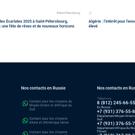
#Saint-Pétersbourg
les Écarlates 2025 à Saint-Pétersbourg,
Algérie : l’intérêt pour l’e
: une fête de rêves et de nouveaux horizons
élevé
Nos contacts en Russie
Nos contacts en Ru
Téléphone
Contact pour les citoyens du
8 (812) 245-66-5
Moyen-Orient et d'Afrique du
En Russie
Sud
+7 (931) 376-55-
Département Moyen-Orient e
Contact pour les citoyens
Sud
d'Asie et d'Amérique latine
+7 (931) 376-55-
Département Afrique du Nor
l'Ouest
Contact pour les citoyens