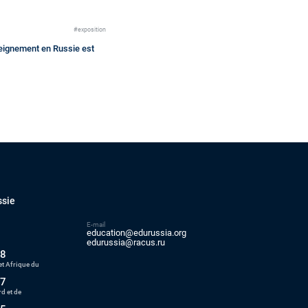
#exposition
nseignement en Russie est
ssie
E-mail
education@edurussia.org
5
edurussia@racus.ru
88
t Afrique du
77
d et de