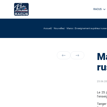
RACUS
Accueil
Nouvelles
Maroc : Enseignement supérieur russe
Ma
ru
25.06.2
Le 25 j
l’ensei
Tanger 