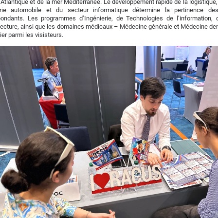
 Atlantique et de la mer Méditerranée. Le développement rapide de la logistiqu
strie automobile et du secteur informatique détermine la pertinence d
pondants. Les programmes d’Ingénierie, de Technologies de l’information, 
tecture, ainsi que les domaines médicaux – Médecine générale et Médecine denta
ier parmi les visisteurs.