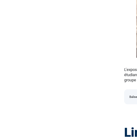
L’expos
étudian
groupe
Balise
Li