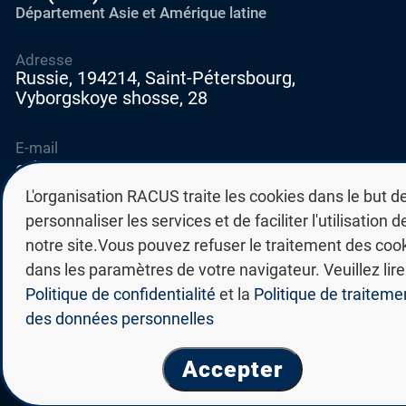
Département Asie et Amérique latine
Adresse
Russie, 194214, Saint-Pétersbourg,
Vyborgskoye shosse, 28
E-mail
education@edurussia.org
edurussia@racus.ru
L'organisation RACUS traite les cookies dans le but d
personnaliser les services et de faciliter l'utilisation d
notre site.Vous pouvez refuser le traitement des coo
dans les paramètres de votre navigateur. Veuillez lire
Politique de confidentialité
et la
Politique de traiteme
Politique de confidentialité
des données personnelles
Politique de traitement des données personnelles
© Groupe des universités d'État russes RACUS 2026
Accepter