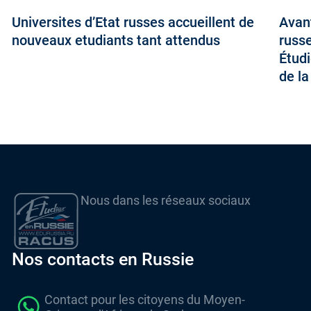
Universites d’Etat russes accueillent de
Avan
nouveaux etudiants tant attendus
russe
Étud
de l
Nous dans les réseaux sociaux
Nos contacts en Russie
Contact pour les citoyens du Moyen-