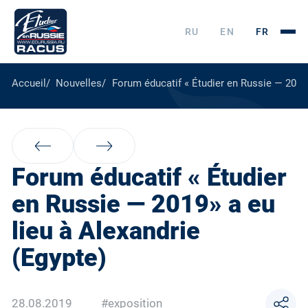
RU
EN
FR
Accueil
Nouvelles
Forum éducatif « Étudier en Russie — 2019»
Forum éducatif « Étudier
en Russie — 2019» a eu
lieu à Alexandrie
(Egypte)
28.08.2019
#exposition