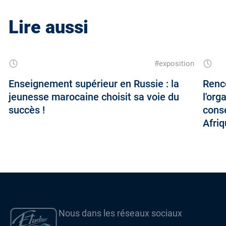
Lire aussi
#exposition
Enseignement supérieur en Russie : la
Renco
jeunesse marocaine choisit sa voie du
l'org
succès !
conse
Afri
Nous dans les réseaux sociaux