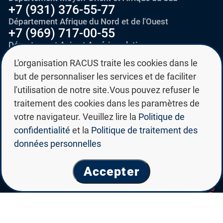
+7 (931) 376-55-77
Département Afrique du Nord et de l'Ouest
+7 (969) 717-00-55
Département Asie et Amérique latine
L'organisation RACUS traite les cookies dans le
Adresse
but de personnaliser les services et de faciliter
Russie, 194214, Saint-Pétersbourg,
l'utilisation de notre site.Vous pouvez refuser le
Vyborgskoye shosse, 28
traitement des cookies dans les paramètres de
votre navigateur. Veuillez lire la
Politique de
E-mail
education@edurussia.org
confidentialité
et la
Politique de traitement des
edurussia@racus.ru
données personnelles
Accepter
Politique de confidentialité