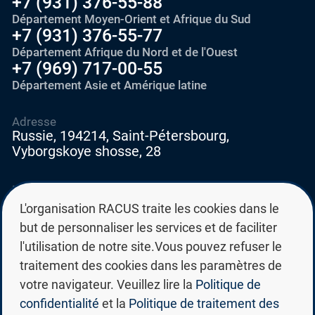
+7 (931) 376-55-88
Département Moyen-Orient et Afrique du Sud
+7 (931) 376-55-77
Département Afrique du Nord et de l'Ouest
+7 (969) 717-00-55
Département Asie et Amérique latine
Adresse
Russie, 194214, Saint-Pétersbourg,
Vyborgskoye shosse, 28
E-mail
education@edurussia.org
L'organisation RACUS traite les cookies dans le
edurussia@racus.ru
but de personnaliser les services et de faciliter
l'utilisation de notre site.Vous pouvez refuser le
traitement des cookies dans les paramètres de
votre navigateur. Veuillez lire la
Politique de
confidentialité
et la
Politique de traitement des