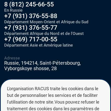
8 (812) 245-66-55
En Russie
+7 (931) 376-55-88
Département Moyen-Orient et Afrique du Sud
+7 (931) 376-55-77
Département Afrique du Nord et de l'Ouest
+7 (969) 717-00-55
Département Asie et Amérique latine
Adresse
Russie, 194214, Saint-Pétersbourg,
Vyborgskoye shosse, 28
E-mail
education@edurussia.org
L'organisation RACUS traite les cookies dans le
edurussia@racus.ru
but de personnaliser les services et de faciliter
l'utilisation de notre site.Vous pouvez refuser le
traitement des cookies dans les paramètres de