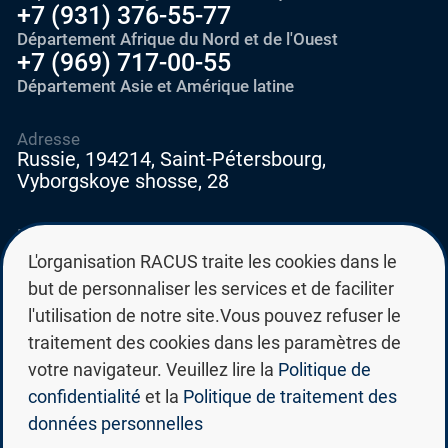
+7 (931) 376-55-77
Département Afrique du Nord et de l'Ouest
+7 (969) 717-00-55
Département Asie et Amérique latine
Adresse
Russie, 194214, Saint-Pétersbourg,
Vyborgskoye shosse, 28
E-mail
education@edurussia.org
L'organisation RACUS traite les cookies dans le
edurussia@racus.ru
but de personnaliser les services et de faciliter
l'utilisation de notre site.Vous pouvez refuser le
traitement des cookies dans les paramètres de
votre navigateur. Veuillez lire la
Politique de
confidentialité
et la
Politique de traitement des
Politique de confidentialité
données personnelles
Politique de traitement des données personnelles