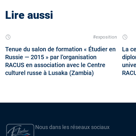
Lire aussi
#exposition
Tenue du salon de formation « Étudier en
La ce
Russie — 2015 » par l’organisation
dipl
RACUS en association avec le Centre
unive
culturel russe à Lusaka (Zambia)
RAC
Nous dans les réseaux sociaux