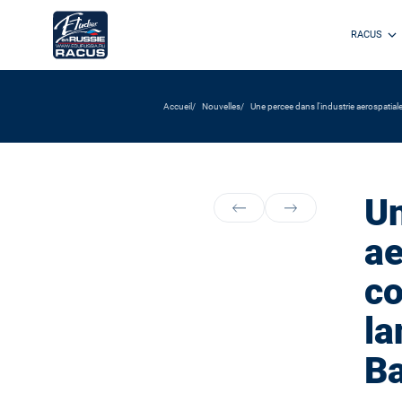
RACUS
Accueil
Nouvelles
Une percee dans l'industrie aerospatial
Un
ae
co
la
Ba