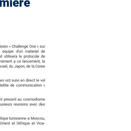
emiere
isien « Challenge One » sur
 equipe d'un materiel de
 utilisera le protocole de
anement a ce lancement, la
srael, du Japon, de la Coree
n ont suivi en direct le vol
tellite de communication «
ment present au cosmodrome
plusieurs reunions avec des
blique tunisienne a Moscou,
ient et l'Afrique et Vice-