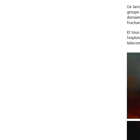
Ce lanc
groupe 
domaine
fructue
Et tous
l'expl
telecom