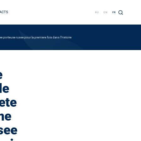
ACTS
RU
EN
FR
e porteuse russe pour la premiere fois dans l'histoire
e
de
ete
me
usee