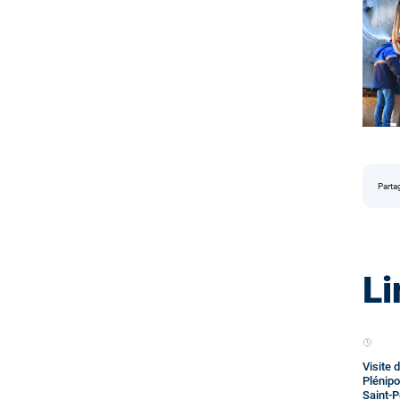
Parta
Li
Visite 
Plénipo
Saint-