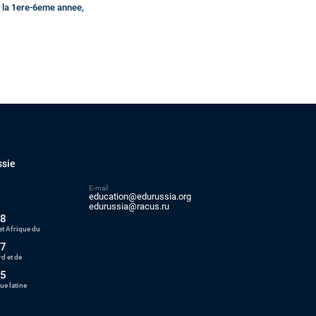
e la 1ere-6eme annee,
ssie
E-mail
education@edurussia.org
5
edurussia@racus.ru
88
t Afrique du
77
d et de
55
ue latine