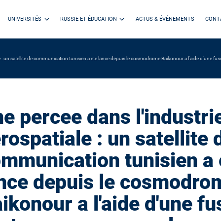
UNIVERSITÉS
RUSSIE ET ÉDUCATION
ACTUS & ÉVÉNEMENTS
CONT
e : un satellite de communication tunisien a ete lance depuis le cosmodrome Baikonour a l'aide d'une fuse
e percee dans l'industri
rospatiale : un satellite 
mmunication tunisien a 
nce depuis le cosmodro
ikonour a l'aide d'une f