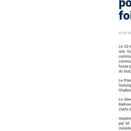
po
fo
23.03.2
Le 22 m
une fu
commun
communi
fusee p
du Sud,
Le Pres
histor
Challen
Le dir
Baikono
chefs d
Auparav
par M.
ministr