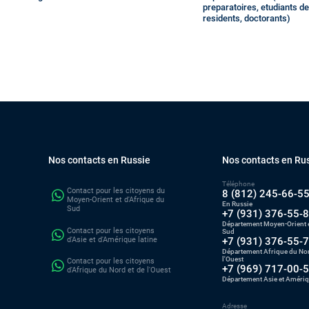
preparatoires, etudiants d
residents, doctorants)
Nos contacts en Russie
Nos contacts en Ru
Téléphone
Contact pour les citoyens du
8 (812) 245-66-5
Moyen-Orient et d'Afrique du
En Russie
Sud
+7 (931) 376-55-
Département Moyen-Orient e
Contact pour les citoyens
Sud
d'Asie et d'Amérique latine
+7 (931) 376-55-
Département Afrique du Nor
l'Ouest
Contact pour les citoyens
+7 (969) 717-00-
d'Afrique du Nord et de l'Ouest
Département Asie et Amériq
Adresse