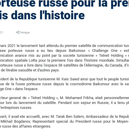
rteuse russe pour la pr
is dans l'histoire
021
Partager
ars 2021 le lancement tant attendu du premier satellite de communication tun
see porteuse russe a eu lieu depuis Baikonour. « Challenge One » est
ication avance mis au point par la societe tunisienne « Telnet Holding » et
cation spatiale LoRa pour la premiere fois dans l'histoire mondiale. Simult
orteuse russe a livre dans l'espace 38 satellites de l’Allemagne, du Canada, d’I
 de l'Arabie saoudite et d'autres pays.
ident de la Republique tunisienne M. Kais Saied ainsi que tout le peuple tunisie
ique de la fusee porteuse russe depuis le cosmodrome Baikonour avec le sa
ge One » dans l'espace.
ecteur general de « Telnet Holding », M. Mohamed Frikha, etait personnelle
ur lors du lancement du satellite. Pendant son sejour en Russie, il a tenu 
'entreprises russes.
ant, il avait ete accueilli, avec M. Tarak Ben Salem, Ambassadeur de la Repu
 Mikhail Bogdanov, Representant special du President russe pour le Moyen-Or
e russe des affaires etrangeres.