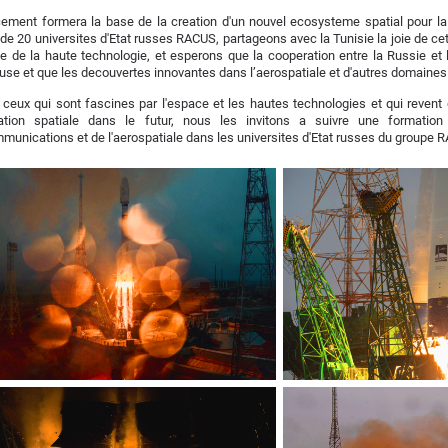
ement formera la base de la creation d'un nouvel ecosysteme spatial pour la 
de 20 universites d'Etat russes RACUS, partageons avec la Tunisie la joie de c
 de la haute technologie, et esperons que la cooperation entre la Russie et l
use et que les decouvertes innovantes dans l’aerospatiale et d'autres domaines 
 ceux qui sont fascines par l'espace et les hautes technologies et qui revent 
oration spatiale dans le futur, nous les invitons a suivre une formati
munications et de l'aerospatiale dans les universites d'Etat russes du groupe 