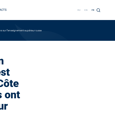
ACTS
RU
EN
FR
ons sur l’enseignement supérieur russe
n
est
Côte
s ont
ur